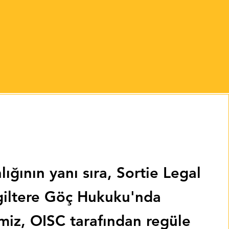
ığının yanı sıra, Sortie Legal
ngiltere Göç Hukuku'nda
miz, OISC tarafından regüle