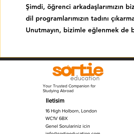
Şimdi, öğrenci arkadaşlarımızın biz
dil programlarımızın tadını çıkarma
Unutmayın, bizimle eğlenmek de bi
Your Trusted Companion for
Studying Abroad
Iletisim
16 High Holborn, London
WC1V 6BX
Genel Sorulariniz icin
info@sortieeducation.com