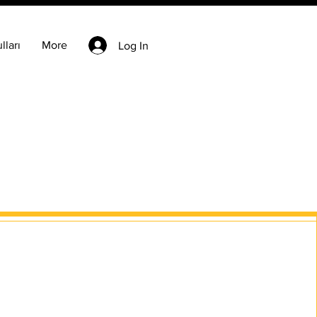
lları
More
Log In