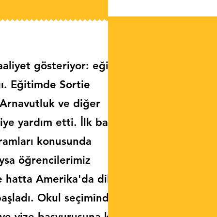
aaliyet gösteriyor: eğitim
ı. Eğitimde Sortie
 Arnavutluk ve diğer
ye yardım etti. İlk başta
gramları konusunda
ysa öğrencilerimiz
e hatta Amerika'da dil
aşladı. Okul seçiminden
ve vize başvurusuna kadar