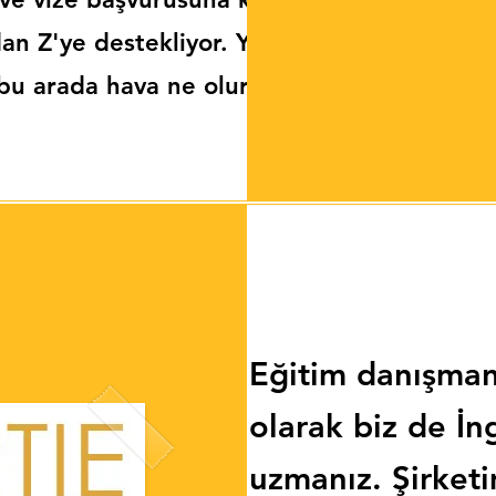
an Z'ye destekliyor. Yani,
 bu arada hava ne olursa
Eğitim danışmanl
olarak biz de İ
uzmanız. Şirketi